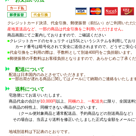
クレジットカード決済、代金引換、郵便振替（前払い）がご利用いただ
産地直送品など、一部の商品は代金引換をご利用いただけません。
商品画面にてご案内しておりますので、ご確認ください
■
クレジットカードのセキュリティはSSLというシステムを利用してお
カード番号は暗号化されて安全に送信されますので、どうぞご安心
■
代金引換をご利用の際は、手数料として別途400円をご負担願います。
■
郵便振替の手数料はお客様負担となりますので、あらかじめご了承くだ
配送について
配送は日本国内のみとさせていただきます。
■
一部出荷が遅れる商品に関してはメールにて納期のご連絡をいたしま
送料について
宅急便にてお送りいたします。
商品代金の合計が
10,000円
以上、
同梱の上、一配送先
に限り、
全国送料
※商品の特性上、同梱できない商品がございます。
（クール便対象商品と通常配送品、予約商品などの別送商品など）
その場合は、当店より送料を修正いたしました正式な金額をメールに
地域別送料は下記表のとおりです。