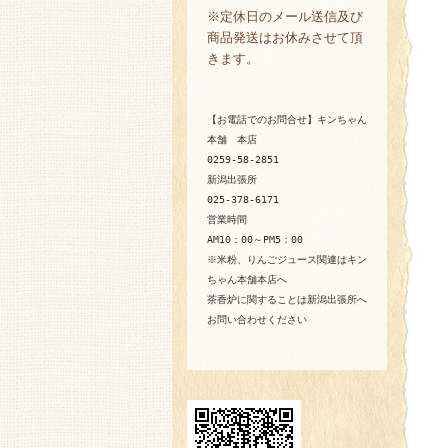
※定休日のメール送信及び
商品発送はお休みさせて頂
きます。
【お電話でのお問合せ】キンちゃん
本舗 本店
0259-58-2851
新潟出張所
025-378-6171
営業時間
AM10：00～PM5：00
※米粉、りんごジュース関連はキン
ちゃん本舗本店へ
茶香炉に関することは新潟出張所へ
お問い合わせください