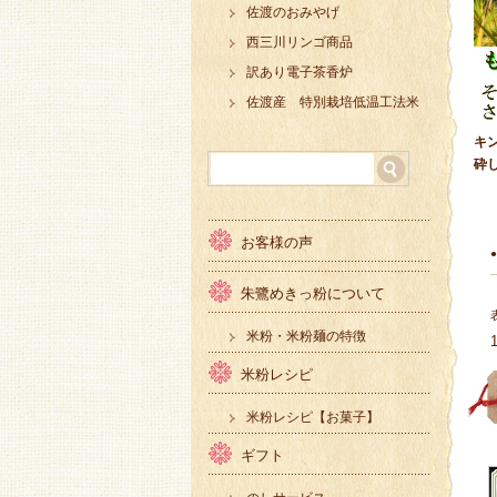
佐渡のおみやげ
西三川リンゴ商品
訳あり電子茶香炉
佐渡産 特別栽培低温工法米
キ
砕
お客様の声
朱鷺めきっ粉について
米粉・米粉麺の特徴
米粉レシピ
米粉レシピ【お菓子】
ギフト