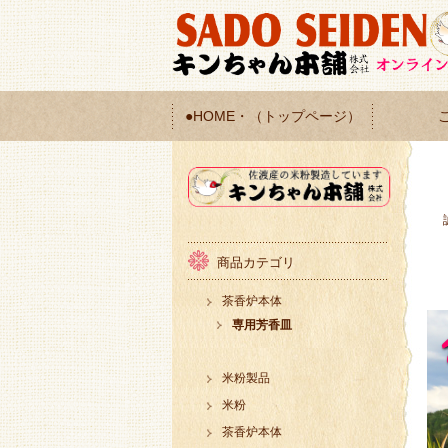
●HOME・（トップページ）
商品カテゴリ
茶香炉本体
専用芳香皿
米粉製品
米粉
茶香炉本体