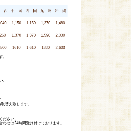
 西
中 国
四 国
九 州
沖 縄
,040
1,150
1,150
1,370
1,480
260
1,370
1,370
1,590
2,030
,500
1610
1,610
1830
2,600
す。
い。
可
お取替え致します。
ください。
合わせは24時間受け付けております。