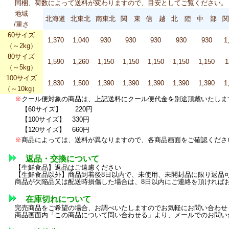
同梱、荷数によって送料が変わりますので、目安としてご覧ください。
地域
北海道
北東北
南東北
関 東
信 越
北 陸
中 部
関
/重さ
60サイズ
1,370
1,040
930
930
930
930
930
1
（～2kg）
80サイズ
1,590
1,260
1,150
1,150
1,150
1,150
1,150
1
（～5kg）
100サイズ
1,830
1,500
1,390
1,390
1,390
1,390
1,390
1
（～10kg）
※
クール便対象の商品は、上記送料にクール便代金を別途頂戴いたしま
【60サイズ】 220円
【100サイズ】 330円
【120サイズ】 660円
※
商品によっては、送料が異なりますので、各商品画面をご確認くださ
返品・交換について
【生鮮食品】返品はご遠慮ください
【生鮮食品以外】商品到着後8日以内で、未使用、未開封品に限り返品
商品が欠陥品又は配送時損傷した場合は、8日以内にご連絡を頂ければ
在庫切れについて
完売商品をご希望の場合、お調べいたしますのでお気軽にお問い合わせ
商品画面内「この商品について問い合わせる」より、メールでのお問い