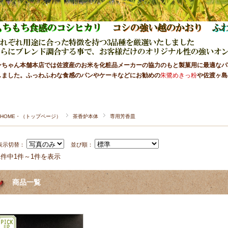
ンちゃん本舗本店では佐渡産のお米を化粧品メーカーの協力のもと製菓用に最適なパ
しました。ふっわふわな食感のパンやケーキなどにお勧めの
朱鷺めきっ粉
や佐渡ヶ島
●HOME・（トップページ）
茶香炉本体
専用芳香皿
表示切替：
並び順：
1件中1件～1件を表示
商品一覧