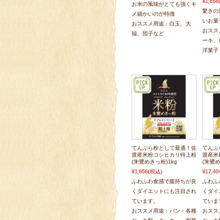
¥1,856
お米の風味がとても強くキ
驚きの
メ細かいのが特徴
いお菓
おススメ用途：白玉、大
おスス
福、団子など
ーキ、
洋菓子
てんぷら粉として最適！佐
てんぷ
渡産米粉コシヒカリ特上粉
渡産米
(朱鷺めきっ粉)1kg
(朱鷺め
¥1,856
(税込)
¥17,40
ふわふわ食感で腹持ちが良
ふわふ
くダイエットにも注目され
くダイ
ています。
ていま
おススメ用途：パン・各種
おスス