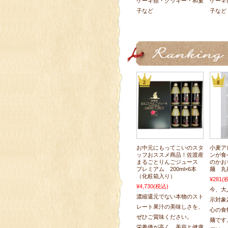
ケーキ類・クッキー・和菓
ケーキ
子など
子など
お中元にもってこいのスタ
小麦ア
ッフおススメ商品！佐渡産
ンが食
まるごとりんごジュース
のかお
プレミアム 200ml×6本
麺 丸
（化粧箱入り）
¥281
(
¥4,730
(税込)
今、大
濃縮還元でない本物のスト
示対象
レート果汁の美味しさを、
心の食
ぜひご賞味ください。
麺です
栄養価が高く、美容と健康