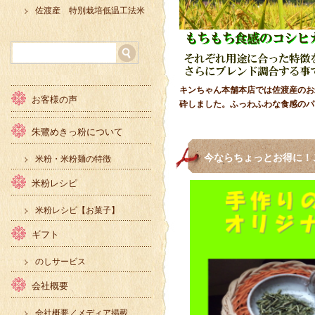
佐渡産 特別栽培低温工法米
キンちゃん本舗本店では佐渡産のお
お客様の声
砕しました。ふっわふわな食感のパ
朱鷺めきっ粉について
今ならちょっとお得に！
米粉・米粉麺の特徴
米粉レシピ
米粉レシピ【お菓子】
ギフト
のしサービス
会社概要
会社概要／メディア掲載