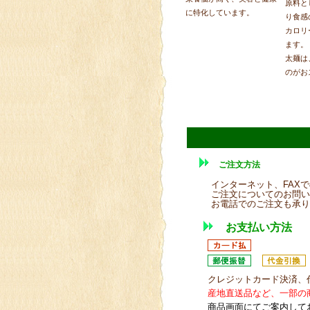
原料と
に特化しています。
り食感
カロリ
ます。
太麺は
のがお
ご注文方法
インターネット、FAX
ご注文についてのお問い
お電話でのご注文も承りま
お支払い方法
クレジットカード決済、
産地直送品など、一部の
商品画面にてご案内して