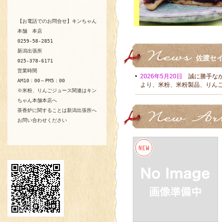
【お電話でのお問合せ】キンちゃん
本舗 本店
0259-58-2851
新潟出張所
佐渡セ
025-378-6171
営業時間
2026年5月20日
誠に勝手なが
AM10：00～PM5：00
より、米粉、米粉製品、りん
※米粉、りんごジュース関連はキン
ちゃん本舗本店へ
茶香炉に関することは新潟出張所へ
お問い合わせください