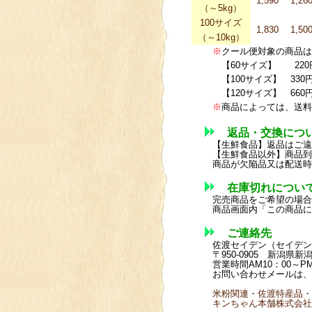
1,590
1,26
（～5kg）
100サイズ
1,830
1,50
（～10kg）
※
クール便対象の商品は
【60サイズ】 220
【100サイズ】 330
【120サイズ】 660
※
商品によっては、送料
返品・交換につ
【生鮮食品】返品はご遠
【生鮮食品以外】商品到
商品が欠陥品又は配送時
在庫切れについ
完売商品をご希望の場合
商品画面内「この商品に
ご連絡先
佐渡セイデン（セイデン
〒950-0905 
営業時間AM10：00～PM
お問い合わせメールは、
米粉関連・佐渡特産品・
キンちゃん本舗株式会社 