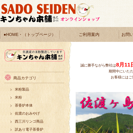
●HOME・（トップページ）
ご利用案内
お問
8月1
誠に勝手ながら弊社は
期間中にいた
お客様にはご
商品カテゴリ
米粉製品
米粉
茶香炉本体
佐渡のおみやげ
西三川リンゴ商品
訳あり電子茶香炉