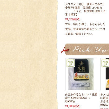
おススメ！ぜひ一度食べてみて！
令和7年度産 佐渡産 コシヒカ
リ ５ｋｇ 特別栽培低温工法
米【精米】
¥4,329
(税込)
甘み、粘りが強く、もちもちした
食感。佐渡直送の新米コシヒカリ
を是非ご賞味ください。
白玉を作るならコレ！佐渡
キメの
産もち粉(朱鷺めきっ
に最適
粉)500g
ぶき特
粉)1kg
¥1,085
(税込)