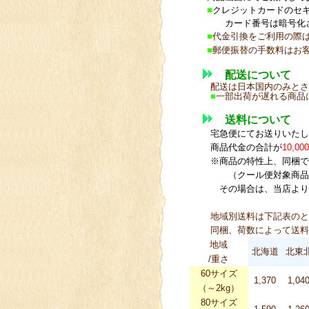
■
クレジットカードのセキ
カード番号は暗号化さ
■
代金引換をご利用の際は
■
郵便振替の手数料はお
配送について
配送は日本国内のみとさ
■
一部出荷が遅れる商品
送料について
宅急便にてお送りいたし
商品代金の合計が
10,00
※商品の特性上、同梱で
（クール便対象商品
その場合は、当店より
地域別送料は下記表のと
同梱、荷数によって送料
地域
北海道
北東
/重さ
60サイズ
1,370
1,04
（～2kg）
80サイズ