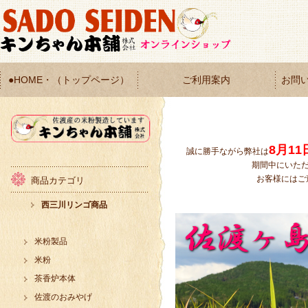
●HOME・（トップページ）
ご利用案内
お問
8月1
誠に勝手ながら弊社は
期間中にいた
お客様にはご
商品カテゴリ
西三川リンゴ商品
米粉製品
米粉
茶香炉本体
佐渡のおみやげ