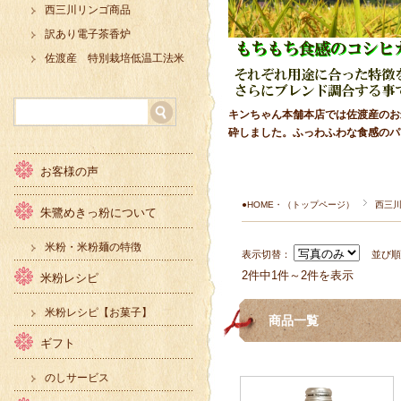
西三川リンゴ商品
訳あり電子茶香炉
佐渡産 特別栽培低温工法米
キンちゃん本舗本店では佐渡産のお
砕しました。ふっわふわな食感のパ
お客様の声
●HOME・（トップページ）
西三
朱鷺めきっ粉について
米粉・米粉麺の特徴
表示切替：
並び
2件中1件～2件を表示
米粉レシピ
米粉レシピ【お菓子】
商品一覧
ギフト
のしサービス