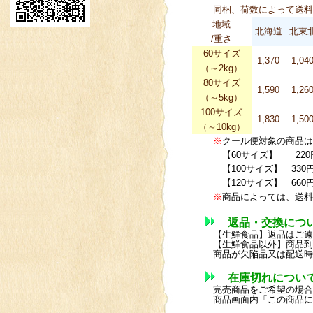
同梱、荷数によって送料
地域
北海道
北東
/重さ
60サイズ
1,370
1,04
（～2kg）
80サイズ
1,590
1,26
（～5kg）
100サイズ
1,830
1,50
（～10kg）
※
クール便対象の商品は
【60サイズ】 220
【100サイズ】 330
【120サイズ】 660
※
商品によっては、送料
返品・交換につ
【生鮮食品】返品はご遠
【生鮮食品以外】商品到
商品が欠陥品又は配送時
在庫切れについ
完売商品をご希望の場合
商品画面内「この商品に