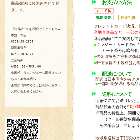
お支払い方法
商品発送はお休みさせて頂
きます。
クレジットカード決済、
【お電話でのお問合せ】キンちゃん
産地直送品など、一部の
本舗 本店
商品画面にてご案内して
0259-58-2851
■
クレジットカードのセキ
新潟出張所
カード番号は暗号化さ
025-378-6171
■
代金引換をご利用の際は
営業時間
■
郵便振替の手数料はお
AM10：00～PM5：00
※米粉、りんごジュース関連はキン
配送について
配送は日本国内のみとさ
ちゃん本舗本店へ
■
一部出荷が遅れる商品
茶香炉に関することは新潟出張所へ
お問い合わせください
送料について
宅急便にてお送りいたし
商品代金の合計が
10,00
※商品の特性上、同梱で
（クール便対象商品
その場合は、当店より
地域別送料は下記表のと