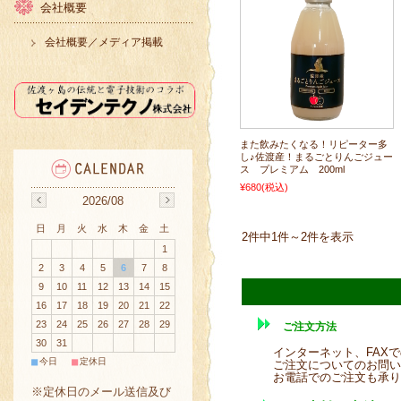
会社概要
会社概要／メディア掲載
また飲みたくなる！リピーター多
し♪佐渡産！まるごとりんごジュー
ス プレミアム 200ml
¥680
(税込)
2026/08
日
月
火
水
木
金
土
2件中1件～2件を表示
1
2
3
4
5
6
7
8
9
10
11
12
13
14
15
16
17
18
19
20
21
22
23
24
25
26
27
28
29
ご注文方法
30
31
インターネット、FAX
■
■
今日
定休日
ご注文についてのお問い
お電話でのご注文も承りま
※定休日のメール送信及び